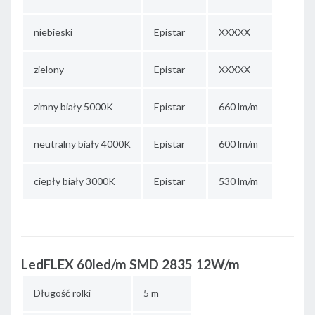
niebieski
Epistar
XXXXX
zielony
Epistar
XXXXX
zimny biały 5000K
Epistar
660 lm/m
neutralny biały 4000K
Epistar
600 lm/m
ciepły biały 3000K
Epistar
530 lm/m
LedFLEX 60led/m SMD 2835 12W/m
Długość rolki
5 m