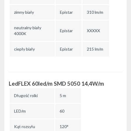
zimny biały
Epistar
310 lm/m
neutralny biały
Epistar
XXXXX
4000K
ciepły biały
Epistar
215 lm/m
LedFLEX 60led/m SMD 5050 14,4W/m
Długość rolki
5 m
LED/m
60
Kąt rozsyłu
120°