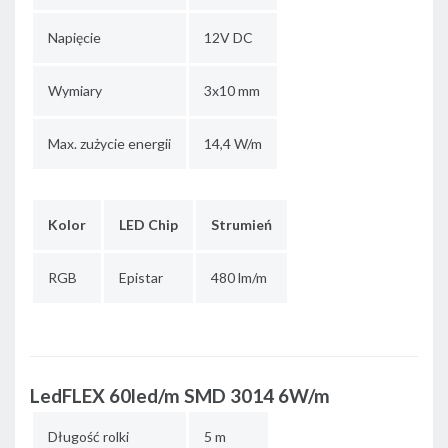
Napięcie
12V DC
Wymiary
3x10 mm
Max. zużycie energii
14,4 W/m
Kolor
LED Chip
Strumień
RGB
Epistar
480 lm/m
LedFLEX 60led/m SMD 3014 6W/m
Długość rolki
5 m