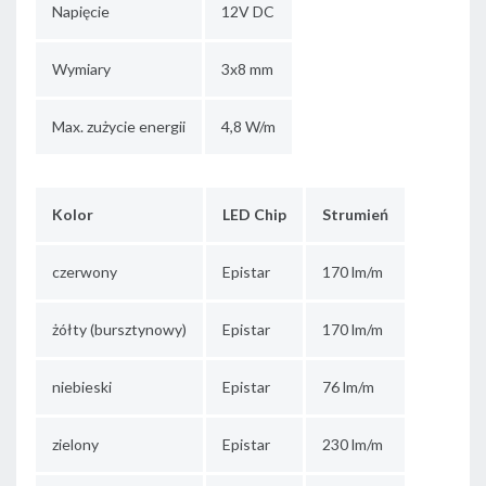
Napięcie
12V DC
Wymiary
3x8 mm
Max. zużycie energii
4,8 W/m
Kolor
LED Chip
Strumień
czerwony
Epistar
170 lm/m
żółty (bursztynowy)
Epistar
170 lm/m
niebieski
Epistar
76 lm/m
zielony
Epistar
230 lm/m