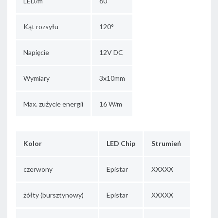
LED/m
60
Kąt rozsyłu
120°
Napięcie
12V DC
Wymiary
3x10mm
Max. zużycie energii
16 W/m
Kolor
LED Chip
Strumień
czerwony
Epistar
XXXXX
żółty (bursztynowy)
Epistar
XXXXX