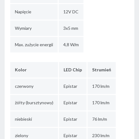
Napięcie
12V DC
Wymiary
3x5 mm
Max. zużycie energii
4,8 W/m
Kolor
LED Chip
Strumień
czerwony
Epistar
170 lm/m
żółty (bursztynowy)
Epistar
170 lm/m
niebieski
Epistar
76 lm/m
zielony
Epistar
230 lm/m