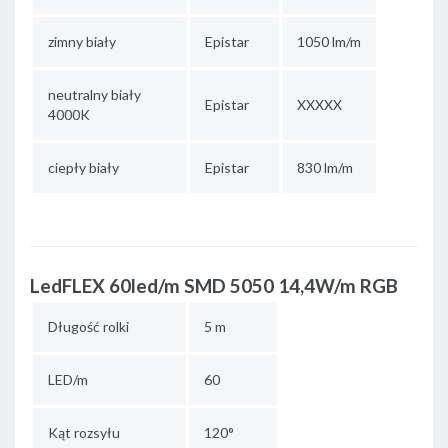
zimny biały
Epistar
1050 lm/m
neutralny biały
Epistar
XXXXX
4000K
ciepły biały
Epistar
830 lm/m
LedFLEX 60led/m SMD 5050 14,4W/m RGB
Długość rolki
5 m
LED/m
60
Kąt rozsyłu
120°