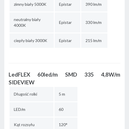
zimny biały 5000K
Epistar
390 lm/m
neutralny biały
Epistar
330 lm/m
4000K
ciepły biały 3000K
Epistar
215 lm/m
LedFLEX 60led/m SMD 335 4,8W/m
SIDEVIEW
Długość rolki
5 m
LED/m
60
Kąt rozsyłu
120°