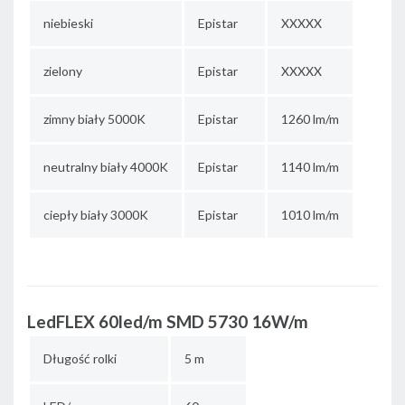
niebieski
Epistar
XXXXX
zielony
Epistar
XXXXX
zimny biały 5000K
Epistar
1260 lm/m
neutralny biały 4000K
Epistar
1140 lm/m
ciepły biały 3000K
Epistar
1010 lm/m
LedFLEX 60led/m SMD 5730 16W/m
Długość rolki
5 m