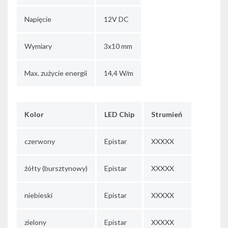
Napięcie
12V DC
Wymiary
3x10 mm
Max. zużycie energii
14,4 W/m
Kolor
LED Chip
Strumień
czerwony
Epistar
XXXXX
żółty (bursztynowy)
Epistar
XXXXX
niebieski
Epistar
XXXXX
zielony
Epistar
XXXXX