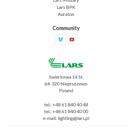
Lars BPK
Auraton
Community
Swierkowa 14 St.
64-320 Niepruszewo
Poland
tel.:
+48 61 840 40 48
tel.:
+48 61 840 40 00
e-mail:
lighting@lars.pl