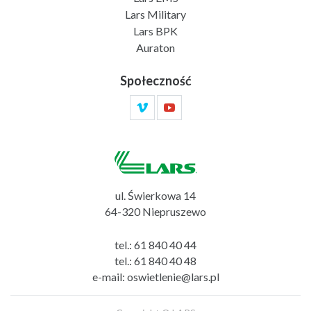
Lars Military
Lars BPK
Auraton
Społeczność
ul. Świerkowa 14
64-320 Niepruszewo
tel.:
61 840 40 44
tel.:
61 840 40 48
e-mail:
oswietlenie@lars.pl