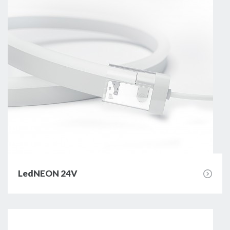
Zasilacze
Sterowniki
Biuro projektowe
Wyprzedaż
LedNEON 24V
Katalogi do pobrania