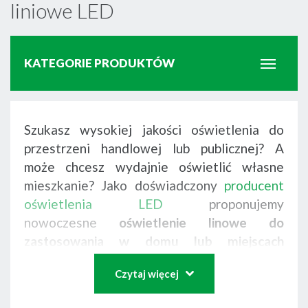
liniowe LED
KATEGORIE PRODUKTÓW
Profile schodowe LED
Szukasz wysokiej jakości oświetlenia do
przestrzeni handlowej lub publicznej? A
może chcesz wydajnie oświetlić własne
Lampy UV-C
mieszkanie? Jako doświadczony
producent
oświetlenia LED
proponujemy
nowoczesne
oświetlenie linowe do
Profile uniwersalne LED
zastosowania w domu lub miejscach
publicznych
. Wierzymy, że światło jest
Czytaj więcej
ważnym elementem składowym
Oświetlenie liniowe
architektury. Dzięki rozwojowi technologii