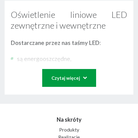
Oświetlenie liniowe LED
zewnętrzne i wewnętrzne
Dostarczane przez nas taśmy LED
:
są energooszczędne,
mają szerokie zastosowanie w tworzeniu
świetnych iluminacji konturowych oraz
Czytaj więcej
architektonicznych,
są źródłem światła o dużej elastyczności,
wyróżniają się wytrzymałością,
Na skróty
mogą nieustannie pracować nawet przez
50 tys. godzin (np. taśmy LedTEC 12V),
Produkty
Realizacje