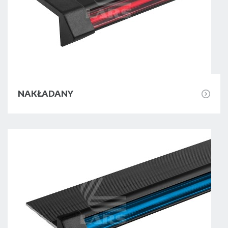
profile przystosowane do montażu pod
płytkami ceramicznymi. Na naszą ofertę
składają się na przykład profile schodowe:
Streamline Duo, Crossline, Duo Led Uni,
Stepline i Combo.
Wszystkie oferowane przez nas profile
NAKŁADANY
schodowe LED wyróżnia wytrzymałość oraz
trwałość. Zostały zaprojektowane w taki
sposób, by nie tylko cieszyły oko, ale też
posiadały doskonałe parametry techniczne.
W razie potrzeby możemy Ci pomóc w
doborze listew schodowych LED - w
zależności od rodzaju schodów, aranżacji
pomieszczenia lub różnych kwestii
technicznych sprawdzają się różne modele.
Dysponujemy zróżnicowanymi wariantami,