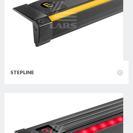
Profile schodowe z technologią LED -
zamów przez Internet
STEPLINE
W zależności od upodobań klienta, profile
schodowe LED mogą świecić światłem:
jednolitym i ciągłym,
z widocznymi punktami diod,
w jednym stałym kolorze - monokolor,
w kolorze zmiennym - RGB lub RGB-W.