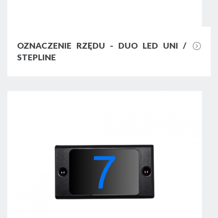
do montowania w narożnikach ścian.
Kieruje światło pod kątem 40 stopni,
dzięki czemu nie razi użytkownika w oczy,
zapewniając jednocześnie doskonałe
OZNACZENIE RZĘDU - DUO LED UNI /
oświetlenie danej powierzchni. Profile te
STEPLINE
bywają wykorzystywane nie tylko jako
profile wykończeniowe schodowe, ale też
w meblach. Dzięki wykonaniu z aluminium
anodowanego pełnią także funkcję
radiatora do taśmy LED.
Profil wpuszczany wąski (P6) - można go
wbudować w wybraną powierzchnię.
Profile wpuszczane wąskie sprawdzają się
jako profile schodowe do paneli, drewna
lub innego rodzaju materiałów, w których
można wykonać tunel. Również pełnią
funkcję radiatora odprowadzającego