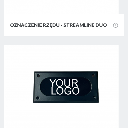
ciepło z taśm LED.
Profil nawierzchniowy głęboki (P5) -
OZNACZENIE RZĘDU - STREAMLINE DUO
przeznaczony jest do wykonywania opraw
LED wyróżniających się idealną linią
światła. Jest stosunkowo wysoki oraz
wyposażony w mleczną osłonkę. Zapewnia
to jednolitą linię światła bez widocznych
kropek LED, co pozwala stworzyć efekt
podobny do klasycznych neonów.