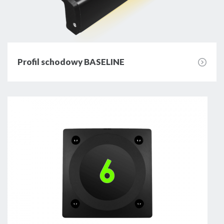
Profil wąski nawierzchniowy (P4) -
wykorzystywany jest w najbardziej
podstawowych realizacjach. Można
zamontować w nim taśmę LED o
Profil schodowy BASELINE
szerokości 8 mm lub 10 mm. Możliwe jest
także zastosowanie mlecznej lub
przezroczystej osłonki.
Profil szeroki nawierzchniowy (P13) -
pozwala na mocne oświetlenie danego
miejsca. Dzięki swoim wymiarom pozwala
na umieszczenie wewnątrz nawet trzech
taśm LED o szerokości 8 mm. Dodatkowo
bardzo dobrze odprowadza generowane
przez nie ciepło.
Profil narożny/kątowy (P3) - przeznaczony