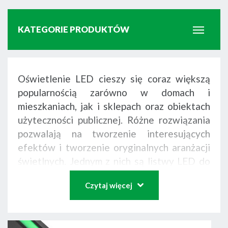
KATEGORIE PRODUKTÓW
Profile schodowe LED
Oświetlenie LED cieszy się coraz większą
popularnością zarówno w domach i
mieszkaniach, jak i sklepach oraz obiektach
Lampy UV-C
użyteczności publicznej. Różne rozwiązania
pozwalają na tworzenie interesujących
efektów i tworzenie oryginalnych aranżacji
Profile uniwersalne LED
świetlnych. Jednym z nich są listwy LED do
schodów. Można łatwo dobrać ich długość
Czytaj więcej
oraz inne parametry, dopasowując je idealnie
Oświetlenie liniowe
do danego projektu. Dodatkowo stosowanie
profili schodowych LED pozwala na poprawę