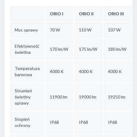
ORIO I
ORIO II
ORIO III
Moc oprawy
70 W
110 W
107 W
Efektywność
170 lm/W
175 lm/W
180 lm/W
świetlna
Temperatura
4000 K
4000 K
4000 K
barwowa
Strumień
świetlny
11900 lm
19000 lm
19250 lm
oprawy
Stopień
IP68
IP68
IP68
ochrony