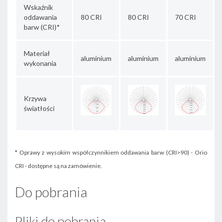
Wskaźnik
oddawania
80 CRI
80 CRI
70 CRI
barw (CRI)*
Materiał
aluminium
aluminium
aluminium
wykonania
Krzywa
światłości
* Oprawy z wysokim współczynnikiem oddawania barw (CRI>90) - Orio
CRI - dostępne są na zamówienie.
Do pobrania
Pliki do pobrania