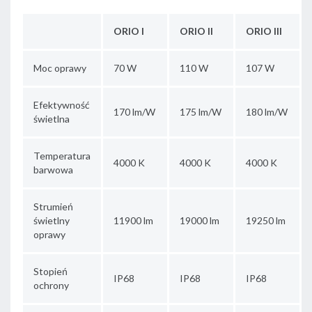
ORIO I
ORIO II
ORIO III
Moc oprawy
70 W
110 W
107 W
Efektywność
170 lm/W
175 lm/W
180 lm/W
świetlna
Temperatura
4000 K
4000 K
4000 K
barwowa
Strumień
świetlny
11900 lm
19000 lm
19250 lm
oprawy
Stopień
IP68
IP68
IP68
ochrony