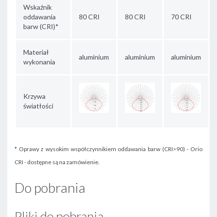
Wskaźnik
oddawania
80 CRI
80 CRI
70 CRI
barw (CRI)*
Materiał
aluminium
aluminium
aluminium
wykonania
Krzywa
światłości
* Oprawy z wysokim współczynnikiem oddawania barw (CRI>90) - Orio
CRI - dostępne są na zamówienie.
Do pobrania
Pliki do pobrania