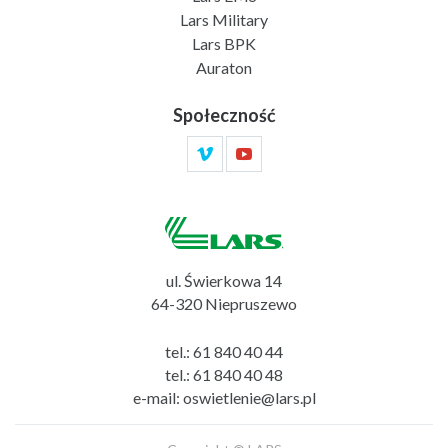
Lars Military
Lars BPK
Auraton
Społeczność
ul. Świerkowa 14
64-320 Niepruszewo
tel.:
61 840 40 44
tel.:
61 840 40 48
e-mail:
oswietlenie@lars.pl