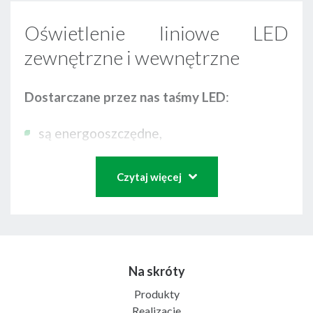
Oświetlenie liniowe LED
zewnętrzne i wewnętrzne
Dostarczane przez nas taśmy LED
:
są energooszczędne,
mają szerokie zastosowanie w tworzeniu
świetnych iluminacji konturowych oraz
Czytaj więcej
architektonicznych,
są źródłem światła o dużej elastyczności,
wyróżniają się wytrzymałością,
Na skróty
mogą nieustannie pracować nawet przez
50 tys. godzin (np. taśmy LedTEC 12V),
Produkty
Realizacje