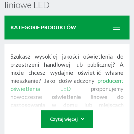
liniowe LED
KATEGORIE PRODUKTÓW
Profile schodowe LED
Szukasz wysokiej jakości oświetlenia do
przestrzeni handlowej lub publicznej? A
może chcesz wydajnie oświetlić własne
Lampy UV-C
mieszkanie? Jako doświadczony
producent
oświetlenia LED
proponujemy
nowoczesne
oświetlenie linowe do
Profile uniwersalne LED
zastosowania w domu lub miejscach
publicznych
. Wierzymy, że światło jest
Czytaj więcej
ważnym elementem składowym
Oświetlenie liniowe
architektury. Dzięki rozwojowi technologii