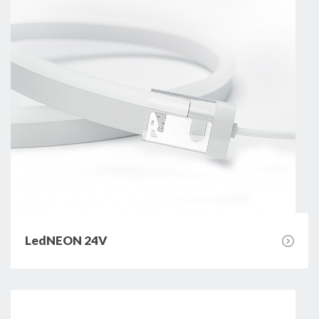
Zasilacze
Sterowniki
Biuro projektowe
Wyprzedaż
LedNEON 24V
Katalogi do pobrania