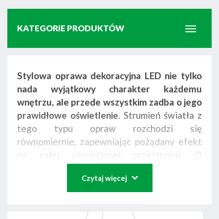
KATEGORIE PRODUKTÓW
Profile schodowe LED
Stylowa oprawa dekoracyjna LED nie tylko
nada wyjątkowy charakter każdemu
wnętrzu, ale przede wszystkim zadba o jego
Lampy UV-C
prawidłowe oświetlenie
. Strumień światła z
tego typu opraw rozchodzi się
równomiernie, zapewniając pożądany efekt
Profile uniwersalne LED
na całej oświetlonej przestrzeni. O
energooszczędność lampy dekoracyjnej
Czytaj więcej
dbają diody LED.
Oprawy te sprawdzą się w
Oświetlenie liniowe
różnego rodzaju wnętrzach
– salonach,
korytarzach, klatkach schodowych czy