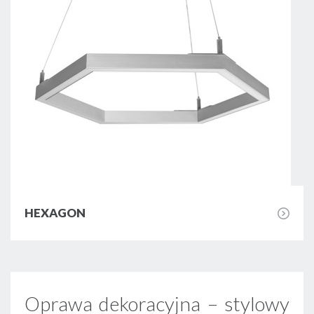
Zasilacze
Sterowniki
Biuro projektowe
Wyprzedaż
HEXAGON
Katalogi do pobrania
Oprawa dekoracyjna – stylowy