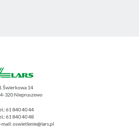
l. Świerkowa 14
4-320 Niepruszewo
el.:
61 840 40 44
el.:
61 840 40 48
-mail:
oswietlenie@lars.pl