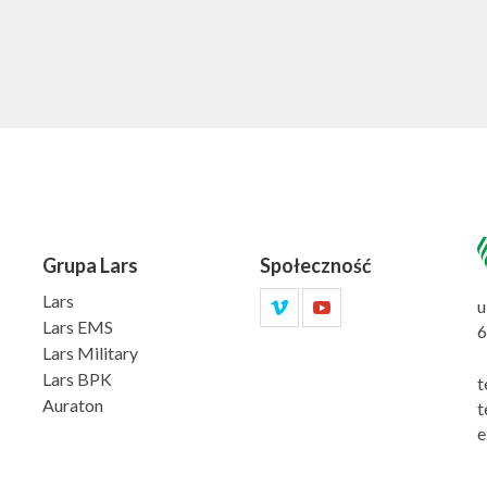
Grupa Lars
Społeczność
Lars
u
Lars EMS
6
Lars Military
Lars BPK
t
Auraton
t
e