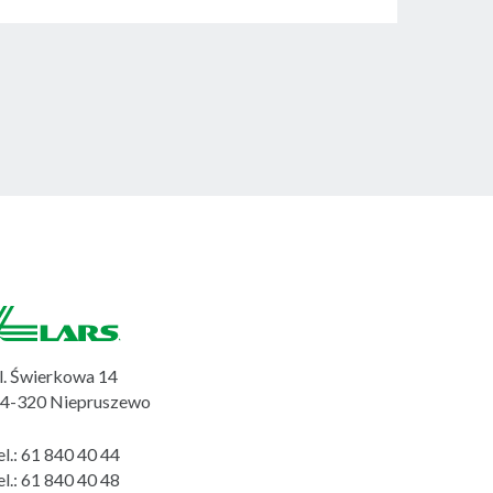
l. Świerkowa 14
4-320 Niepruszewo
el.:
61 840 40 44
el.:
61 840 40 48