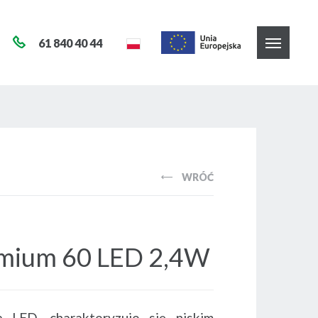
61 840 40 44
WRÓĆ
mium 60 LED 2,4W
 LED, charakteryzuje się niskim