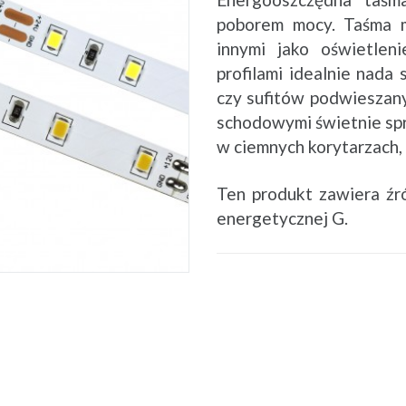
poborem mocy. Taśma m
innymi jako oświetlen
profilami idealnie nada 
czy sufitów podwieszany
schodowymi świetnie spr
w ciemnych korytarzach, 
Ten produkt zawiera źr
energetycznej G.