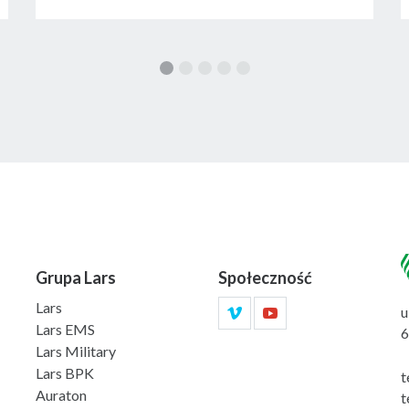
Grupa Lars
Społeczność
Lars
u
Lars EMS
6
Lars Military
Lars BPK
t
Auraton
t