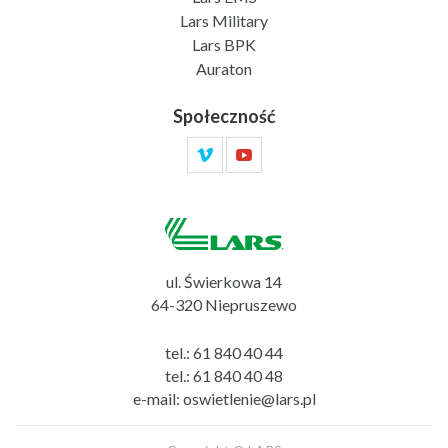
Lars Military
Lars BPK
Auraton
Społeczność
ul. Świerkowa 14
64-320 Niepruszewo
tel.:
61 840 40 44
tel.:
61 840 40 48
e-mail:
oswietlenie@lars.pl