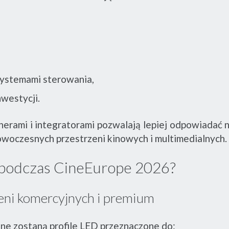
systemami sterowania,
nwestycji.
nerami i integratorami pozwalają lepiej odpowiadać n
woczesnych przestrzeni kinowych i multimedialnych.
podczas CineEurope 2026?
zeni komercyjnych i premium
e zostaną profile LED przeznaczone do: