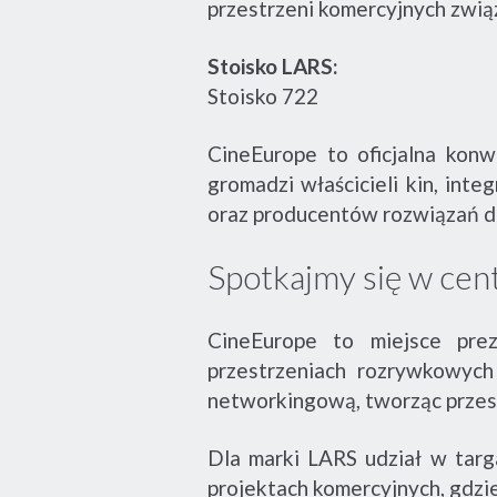
przestrzeni komercyjnych zwią
Stoisko LARS:
Stoisko 722
CineEurope to oficjalna konw
gromadzi właścicieli kin, int
oraz producentów rozwiązań d
Spotkajmy się w cen
CineEurope to miejsce prez
przestrzeniach rozrywkowych
networkingową, tworząc przest
Dla marki LARS udział w targ
projektach komercyjnych, gdzi