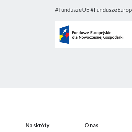
#FunduszeUE #FunduszeEurop
Na skróty
O nas